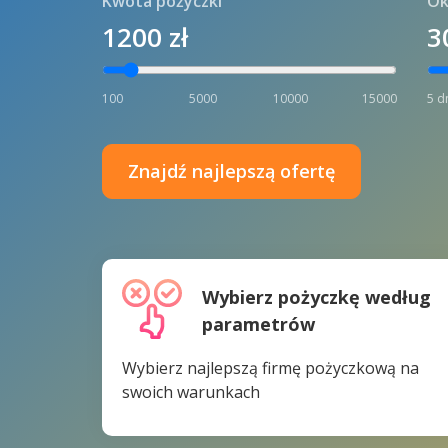
Kwota pożyczki
Ok
1200
zł
3
100
5000
10000
15000
5 d
Znajdź najlepszą ofertę
Wybierz pożyczkę według
parametrów
Wybierz najlepszą firmę pożyczkową na
swoich warunkach