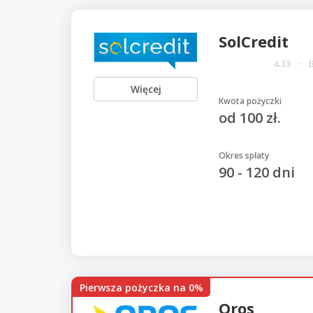
SolCredit
4.33
Więcej
Kwota pożyczki
od 100 zł.
Okres spłaty
90 - 120 dni
Pierwsza pożyczka na 0%
Oros