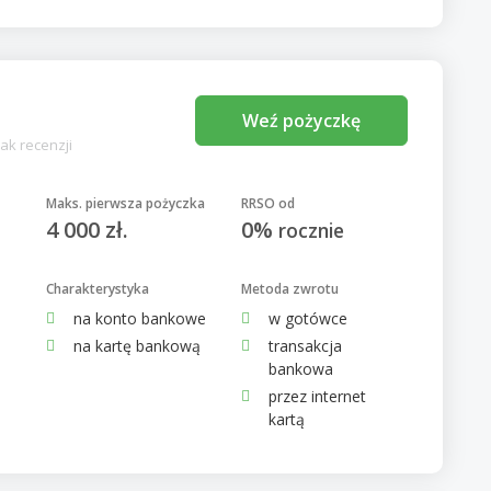
Weź pożyczkę
ak recenzji
Maks. pierwsza pożyczka
RRSO od
4 000 zł.
0%
rocznie
Charakterystyka
Metoda zwrotu
na konto bankowe
w gotówce
na kartę bankową
transakcja
bankowa
przez internet
kartą