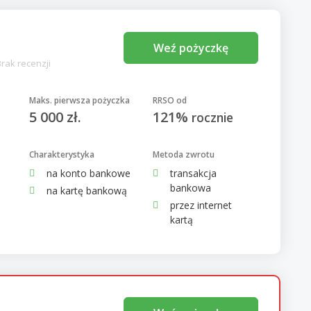
Weź pożyczkę
Brak recenzji
Maks. pierwsza pożyczka
RRSO od
5 000 zł.
121%
rocznie
Charakterystyka
Metoda zwrotu
na konto bankowe
transakcja
bankowa
na kartę bankową
przez internet
kartą