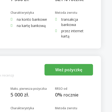
Charakterystyka
Metoda zwrotu
na konto bankowe
transakcja
bankowa
na kartę bankową
przez internet
kartą
Weź pożyczkę
k recenzji
Maks. pierwsza pożyczka
RRSO od
5 000 zł.
0%
rocznie
Charakterystyka
Metoda zwrotu