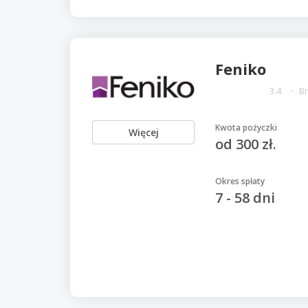
Feniko
3.4
Br
Kwota pożyczki
Więcej
od 300 zł.
Okres spłaty
7 - 58 dni