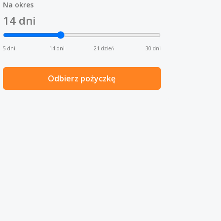
Na okres
14
dni
5 dni
14 dni
21 dzień
30 dni
Odbierz pożyczkę