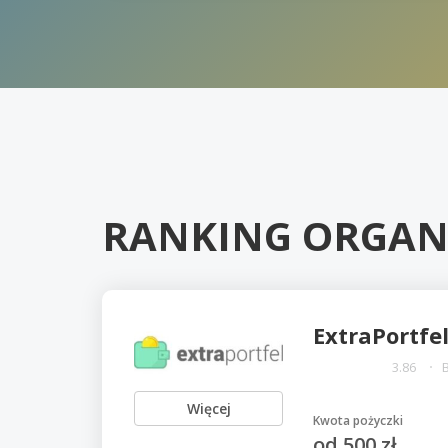
RANKING ORGAN
ExtraPortfe
3.86
Więcej
Kwota pożyczki
od 500 zł.