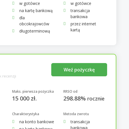
w gotówce
w gotówce
na kartę bankową
transakcja
bankowa
dla
obcokrajowców
przez internet
kartą
długoterminową
Weź pożyczkę
k recenzji
Maks. pierwsza pożyczka
RRSO od
15 000 zł.
298.88%
rocznie
Charakterystyka
Metoda zwrotu
na konto bankowe
transakcja
bankowa
na kartę bankową