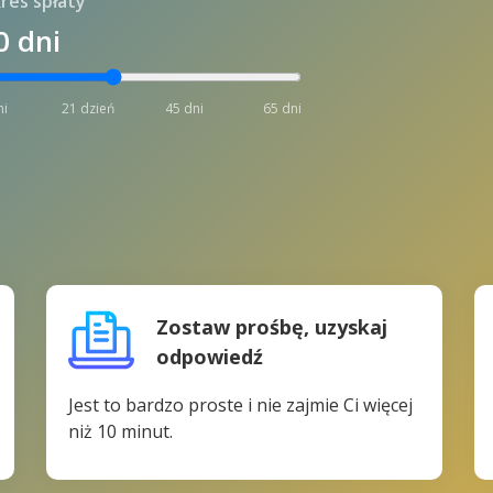
res spłaty
0
dni
ni
21 dzień
45 dni
65 dni
Zostaw prośbę, uzyskaj
odpowiedź
Jest to bardzo proste i nie zajmie Ci więcej
niż 10 minut.