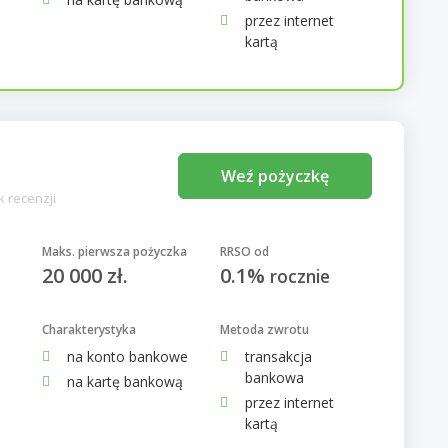
przez internet
kartą
Weź pożyczkę
k recenzji
Maks. pierwsza pożyczka
RRSO od
20 000 zł.
0.1%
rocznie
Charakterystyka
Metoda zwrotu
na konto bankowe
transakcja
bankowa
na kartę bankową
przez internet
kartą