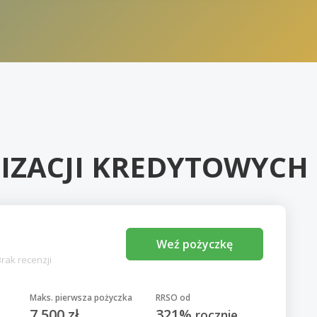
IZACJI KREDYTOWYCH
l
Weź pożyczkę
Brak recenzji
Maks. pierwsza pożyczka
RRSO od
7 500 zł.
321%
rocznie