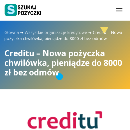
Togg
navi
Główna
➜
Wszystkie organizacje kredytowe
➜
Creditu – Nowa
pożyczka chwilówka, pieniądze do 8000 zł bez odmów
Creditu – Nowa pożyczka
chwilówka, pieniądze do 8000
zł bez odmów