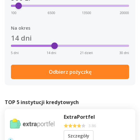
100
6500
13500
20000
Na okres
14
dni
5 dni
14 dni
21 dzień
30 dni
Odbierz pożyczkę
TOP 5 instytucji kredytowych
ExtraPortfel
3.86
Szczegóły