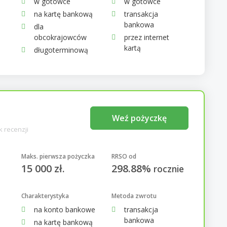
w gotówce
w gotówce
na kartę bankową
transakcja
bankowa
dla
obcokrajowców
przez internet
kartą
długoterminową
Weź pożyczkę
k recenzji
Maks. pierwsza pożyczka
RRSO od
15 000 zł.
298.88%
rocznie
Charakterystyka
Metoda zwrotu
na konto bankowe
transakcja
bankowa
na kartę bankową