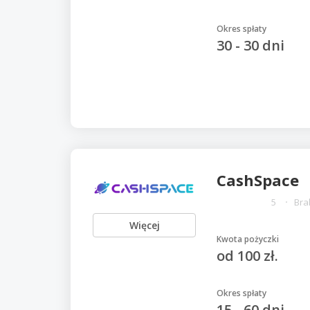
Okres spłaty
30 - 30 dni
CashSpace
5
Bra
Więcej
Kwota pożyczki
od 100 zł.
Okres spłaty
15 - 60 dni