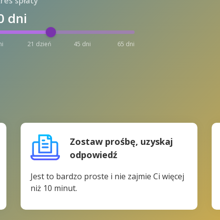
res spłaty
0
dni
ni
21 dzień
45 dni
65 dni
Zostaw prośbę, uzyskaj
odpowiedź
Jest to bardzo proste i nie zajmie Ci więcej
niż 10 minut.