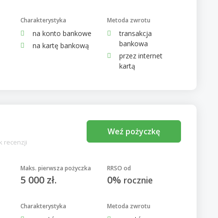
Charakterystyka
Metoda zwrotu
na konto bankowe
transakcja
bankowa
na kartę bankową
przez internet
kartą
Weź pożyczkę
k recenzji
Maks. pierwsza pożyczka
RRSO od
5 000 zł.
0%
rocznie
Charakterystyka
Metoda zwrotu