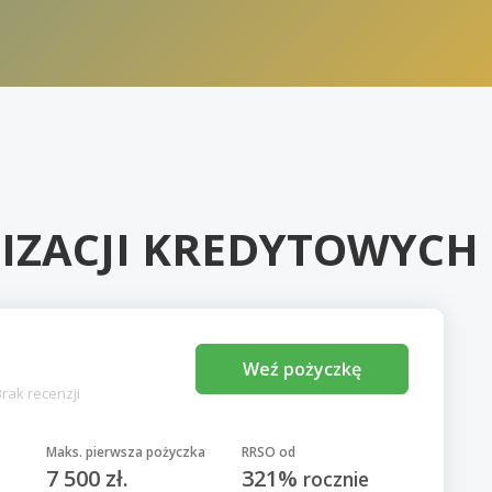
IZACJI KREDYTOWYCH
l
Weź pożyczkę
Brak recenzji
Maks. pierwsza pożyczka
RRSO od
7 500 zł.
321%
rocznie