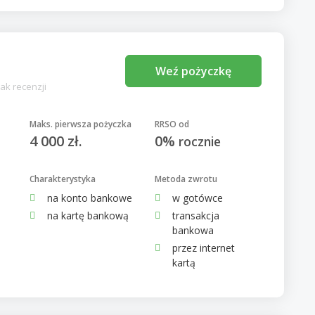
Weź pożyczkę
ak recenzji
Maks. pierwsza pożyczka
RRSO od
4 000 zł.
0%
rocznie
Charakterystyka
Metoda zwrotu
na konto bankowe
w gotówce
na kartę bankową
transakcja
bankowa
przez internet
kartą