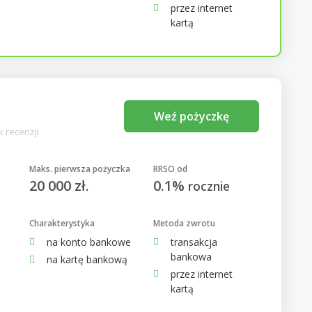
przez internet
kartą
Weź pożyczkę
k recenzji
Maks. pierwsza pożyczka
RRSO od
20 000 zł.
0.1%
rocznie
Charakterystyka
Metoda zwrotu
na konto bankowe
transakcja
bankowa
na kartę bankową
przez internet
kartą