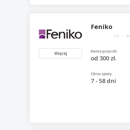
Feniko
3.4
Br
Kwota pożyczki
Więcej
od 300 zł.
Okres spłaty
7 - 58 dni