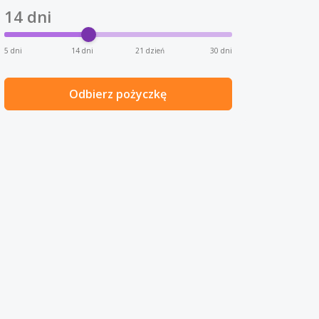
14
dni
5 dni
14 dni
21 dzień
30 dni
Odbierz pożyczkę