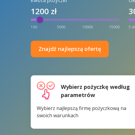
Kwota pożyczki
Ok
1200
zł
3
100
5000
10000
15000
5 d
Znajdź najlepszą ofertę
Wybierz pożyczkę według
parametrów
Wybierz najlepszą firmę pożyczkową na
swoich warunkach