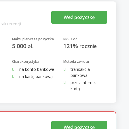
Weź pożyczkę
Brak recenzji
Maks. pierwsza pożyczka
RRSO od
5 000 zł.
121%
rocznie
Charakterystyka
Metoda zwrotu
na konto bankowe
transakcja
bankowa
na kartę bankową
przez internet
kartą
Weź pożyczkę