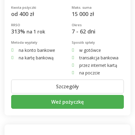
Kwota pożyczki
Maks. suma
od 400 zł
15 000 zł
RRSO
Okres
313%
7 - 62 dni
na 1 rok
Metoda wypłaty
Sposób spłaty
na konto bankowe
w gotówce
na kartę bankową
transakcja bankowa
przez internet kartą
na poczcie
Szczegóły
Weź pożyczkę