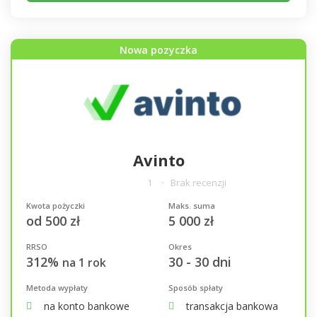
Nowa pozyczka
Avinto
1
Brak recenzji
Kwota pożyczki
Maks. suma
od 500 zł
5 000 zł
RRSO
Okres
312%
30 - 30 dni
na 1 rok
Metoda wypłaty
Sposób spłaty
na konto bankowe
transakcja bankowa