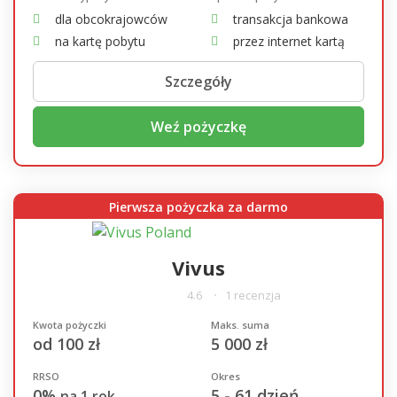
dla obcokrajowców
transakcja bankowa
na kartę pobytu
przez internet kartą
Szczegóły
Weź pożyczkę
Pierwsza pożyczka za darmo
Vivus
4.6
1 recenzja
Kwota pożyczki
Maks. suma
od 100 zł
5 000 zł
RRSO
Okres
0%
5 - 61 dzień
na 1 rok