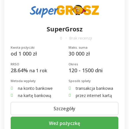
SuperGrosz
0
Brak recenzji
Kwota pożyczki
Maks. suma
od 1 000 zł
30 000 zł
RRSO
Okres
28.64%
120 - 1500 dni
na 1 rok
Metoda wypłaty
Sposób spłaty
na konto bankowe
transakcja bankowa
na kartę bankową
przez internet kartą
Szczegóły
Weź pożyczkę