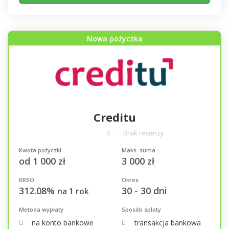
Nowa pożyczka
Creditu
0
Brak recenzji
Kwota pożyczki
Maks. suma
od 1 000 zł
3 000 zł
RRSO
Okres
312.08%
30 - 30 dni
na 1 rok
Metoda wypłaty
Sposób spłaty
na konto bankowe
transakcja bankowa