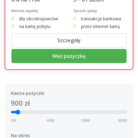
Metoda wypłaty
Sposób spłaty
dla obcokrajowców
transakcja bankowa
na kartę pobytu
przez internet kartą
Szczegóły
Weź pożyczkę
Kwota pożyczki
900
zł
100
6500
13500
20000
Na okres