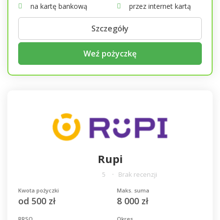
na kartę bankową
przez internet kartą
Szczegóły
Weź pożyczkę
Rupi
5
Brak recenzji
Kwota pożyczki
Maks. suma
od 500 zł
8 000 zł
RRSO
Okres