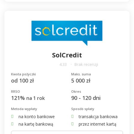
SolCredit
4.33
Brak recenzji
Kwota pożyczki
Maks. suma
od 100 zł
5 000 zł
RRSO
Okres
121%
90 - 120 dni
na 1 rok
Metoda wypłaty
Sposób spłaty
na konto bankowe
transakcja bankowa
na kartę bankową
przez internet kartą