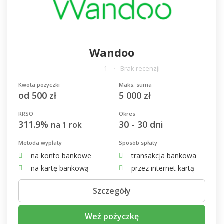
Wandoo
1
Brak recenzji
Kwota pożyczki
Maks. suma
od 500 zł
5 000 zł
RRSO
Okres
311.9%
30 - 30 dni
na 1 rok
Metoda wypłaty
Sposób spłaty
na konto bankowe
transakcja bankowa
na kartę bankową
przez internet kartą
Szczegóły
Weź pożyczkę