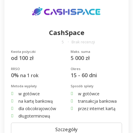
CashSpace
5
Brak recenzji
Kwota pożyczki
Maks. suma
od 100 zł
5 000 zł
RRSO
Okres
0%
15 - 60 dni
na 1 rok
Metoda wypłaty
Sposób spłaty
w gotówce
w gotówce
na kartę bankową
transakcja bankowa
dla obcokrajowców
przez internet kartą
długoterminową
Szczegóły