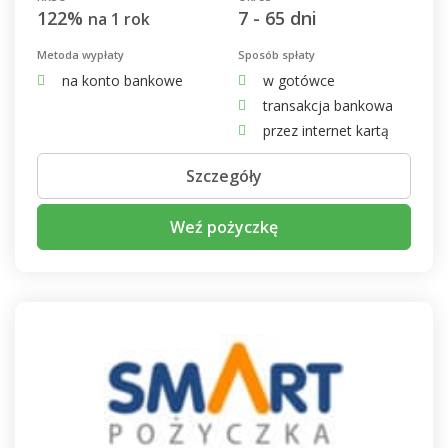
122%
7 - 65 dni
na 1 rok
Metoda wypłaty
Sposób spłaty
na konto bankowe
w gotówce
transakcja bankowa
przez internet kartą
Szczegóły
Weź pożyczkę