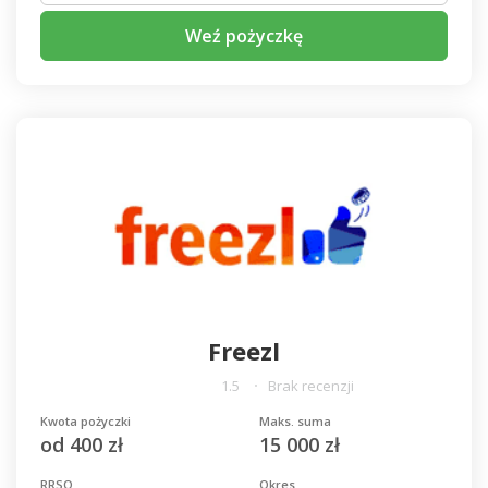
Weź pożyczkę
Freezl
1.5
Brak recenzji
Kwota pożyczki
Maks. suma
od 400 zł
15 000 zł
RRSO
Okres