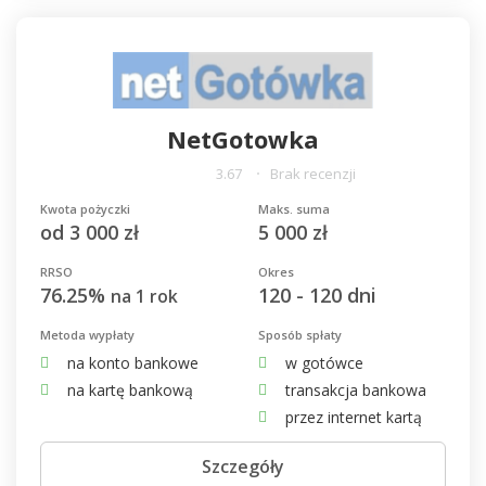
NetGotowka
3.67
Brak recenzji
Kwota pożyczki
Maks. suma
od 3 000 zł
5 000 zł
RRSO
Okres
76.25%
120 - 120 dni
na 1 rok
Metoda wypłaty
Sposób spłaty
na konto bankowe
w gotówce
na kartę bankową
transakcja bankowa
przez internet kartą
Szczegóły