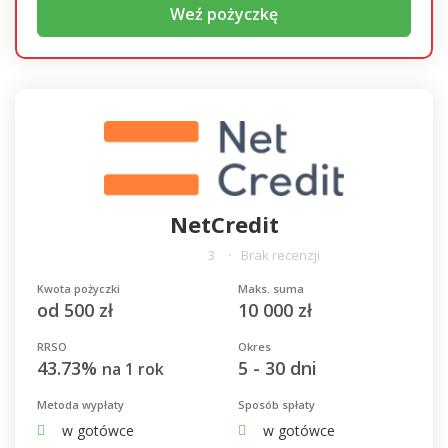
Weź pożyczkę
NetCredit
3
Brak recenzji
Kwota pożyczki
Maks. suma
od 500 zł
10 000 zł
RRSO
Okres
43.73%
5 - 30 dni
na 1 rok
Metoda wypłaty
Sposób spłaty
w gotówce
w gotówce