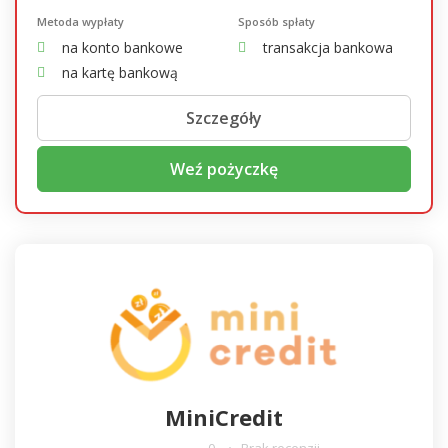
Metoda wypłaty
Sposób spłaty
na konto bankowe
transakcja bankowa
na kartę bankową
Szczegóły
Weź pożyczkę
MiniCredit