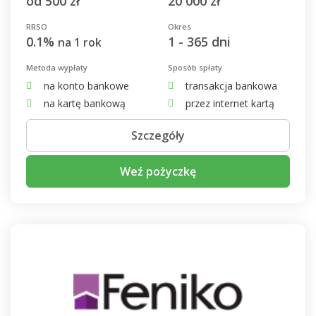
od 500 zł
20 000 zł
RRSO
Okres
0.1%
1 - 365 dni
na 1 rok
Metoda wypłaty
Sposób spłaty
na konto bankowe
transakcja bankowa
na kartę bankową
przez internet kartą
Szczegóły
Weź pożyczkę