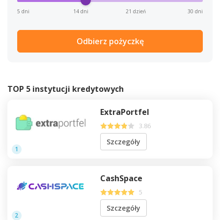
5 dni
14 dni
21 dzień
30 dni
Odbierz pożyczkę
TOP 5 instytucji kredytowych
ExtraPortfel
3.86
Szczegóły
1
CashSpace
5
Szczegóły
2