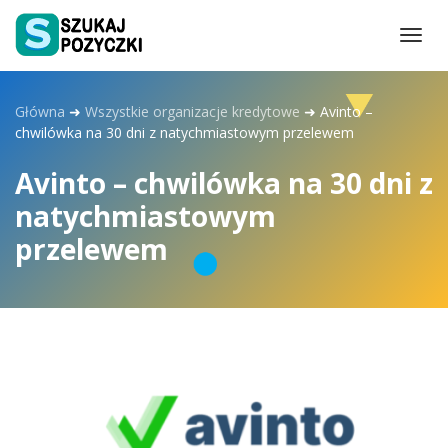
Togg
navi
Główna
➜
Wszystkie organizacje kredytowe
➜
Avinto –
chwilówka na 30 dni z natychmiastowym przelewem
Avinto – chwilówka na 30 dni z
natychmiastowym
przelewem