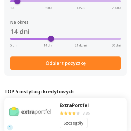
100
6500
13500
20000
Na okres
14
dni
5 dni
14 dni
21 dzień
30 dni
Odbierz pożyczkę
TOP 5 instytucji kredytowych
ExtraPortfel
3.86
Szczegóły
1