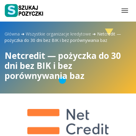
Togg
navi
Główna
➜
Wszystkie organizacje kredytowe
➜
Netcredit —
pożyczka do 30 dni bez BIK i bez porównywania baz
Netcredit — pożyczka do 30
dni bez BIK i bez
porównywania baz